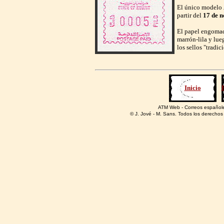
El único modelo
partir del
17 de 
El papel engomad
marrón-lila y lue
los sellos "tradic
Inicio
ATM Web - Correos españole
© J. Jové - M. Sans. Todos los derechos 