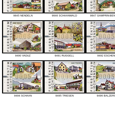
9845 NENDELN
9846 SCHAANWALD
9847 GAMPRIN-BE
9490 VADUZ
9491 RUGGELL
9492 ESCHEN
9494 SCHAAN
9495 TRIESEN
9496 BALZER