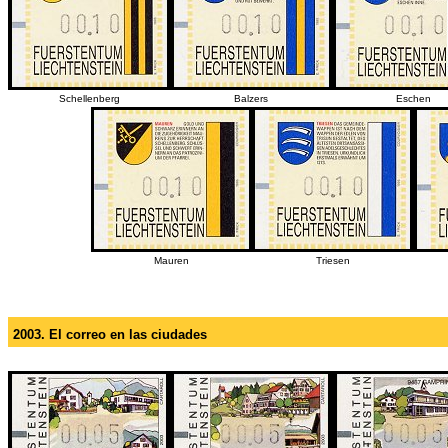
Schellenberg
Balzers
Eschen
Mauren
Triesen
2003. El correo en las ciudades