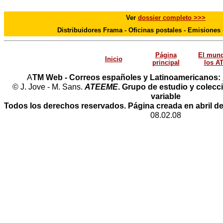
Ver
dossier completo >>>
Distribuidores Frama - Oficinas postales - Emisiones -
Página
El mun
Inicio
principal
los A
A
TM Web - Correos españoles y Latinoamericanos:
© J. Jove - M. Sans.
ATEEME
. Grupo de estudio y colecc
variable
Todos los derechos reservados. Página creada en abril de
08.02.08