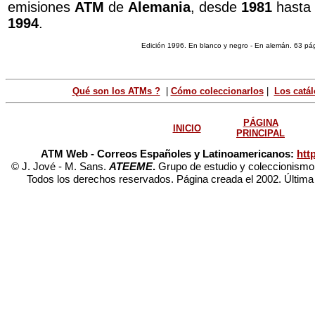
emisiones
ATM
de
Alemania
, desde
1981
hasta
1994
.
Edición 1996. En blanco y negro - En alemán. 63 pá
Qué son los ATMs ?
|
Cómo coleccionarlos
|
Los catá
PÁGINA
INICIO
PRINCIPAL
ATM Web - Correos Españoles y Latinoamericanos:
htt
© J. Jové - M. Sans.
ATEEME
.
Grupo de estudio y coleccionismo 
Todos los derechos reservados. Página creada el 2002. Última