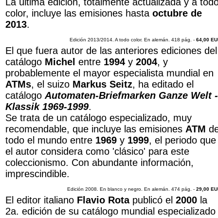
La última edición, totalmente actualizada y a tod
color, incluye las emisiones hasta
octubre de
2013
.
E
dición 2013/2014. A todo color. En alemán. 418 pág. -
64,00 E
El que fuera autor de las anteriores ediciones del
catálogo
Michel
entre
1994
y
2004
, y
probablemente el mayor especialista mundial en
ATMs
, el suizo
Markus Seitz
, ha editado el
catálogo
Automaten-Briefmarken Ganze Welt -
Klassik 1969-1999
.
Se trata de un catálogo especializado, muy
recomendable, que incluye las emisiones
ATM
d
todo el mundo entre
1969
y
1999
, el periodo que
el autor considera como 'clásico' para este
coleccionismo. Con abundante información,
imprescindible.
E
dición 2008. En blanco y negro. En alemán. 474 pág. -
29,00 E
El editor italiano
Flavio Rota
publicó el
2000
la
2a. edición de su catálogo mundial especializado