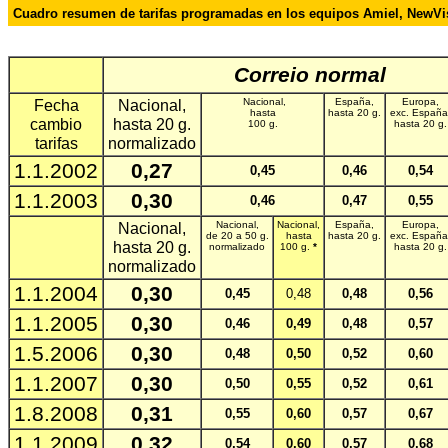
Cuadro resumen de tarifas programadas en los equipos Amiel, NewV
,
Correio normal
Fecha
Nacional,
Nacional,
España,
Europa,
hasta
hasta 20 g.
exc. España
cambio
hasta 20 g.
100 g.
hasta 20 g.
tarifas
normalizado
1.1.2002
0,27
0,45
0,46
0,54
1.1.2003
0,30
0,46
0,47
0,55
Nacional,
Nacional,
Nacional,
España,
Europa,
de 20 a 50 g.
hasta
hasta 20 g.
exc. España
hasta 20 g.
normalizado
100 g.
*
hasta 20 g.
normalizado
1.1.2004
0,30
0,45
0,48
0,48
0,56
1.1.2005
0,30
0,46
0,49
0,48
0,57
1.5.2006
0,30
0,48
0,50
0,52
0,60
1.1.2007
0,30
0,50
0,55
0,52
0,61
1.8.2008
0,31
0,55
0,60
0,57
0,67
1.1.2009
0,32
0,54
0,60
0,57
0,68