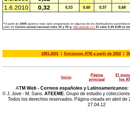
1.6.2010
0,32
0,53
0,60
0,57
0,68
*
A partir de
2005
aparece este valor programado en algunos de los distribuidores automático
valor de
Correio normal
nacional entre 20 y 50 g
. (
Ver artículo >>>
El valor 0,49 EUR en lo
1981-2001
|
Emisiones ATM a partir de 2002
|
D
Página
El mun
Inicio
principal
los A
A
TM Web - Correos españoles y Latinoamericanos:
© J. Jove - M. Sans.
ATEEME
. Grupo de estudio y coleccionis
Todos los derechos reservados. Página creada en abril de 
27.04.12