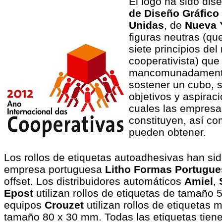
El logo ha sido dis
de Diseño Gráfico
Unidas
, de
Nueva 
figuras neutras (qu
siete principios de
cooperativista) que
mancomunadamente 
sostener un cubo, 
objetivos y aspirac
cuales las empresa
constituyen, así co
pueden obtener.
Los rollos de etiquetas autoadhesivas han sid
empresa portuguesa
Litho Formas Portugue
offset. Los distribuidores automáticos
Amiel
,
Epost
utilizan rollos de etiquetas de tamaño 
equipos
Crouzet
utilizan rollos de etiquetas 
tamaño 80 x 30 mm
. Todas las etiquetas tie