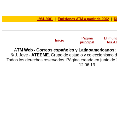
1981-2001
|
Emisiones ATM a partir de 2002
|
D
Página
El mun
Inicio
principal
los A
A
TM Web - Correos españoles y Latinoamericanos:
© J. Jove -
ATEEME
. Grupo de estudio y coleccionismo d
Todos los derechos reservados. Página creada en junio de 
12.06.13