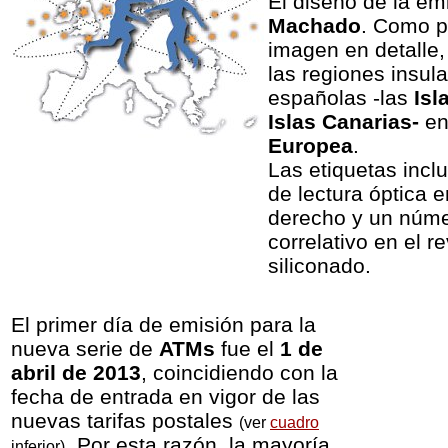
El diseño de la em
Machado
. Como p
imagen en detalle, 
las regiones insul
españolas -las
Isl
Islas Canarias-
en
Europea
.
Las etiquetas incl
de lectura óptica e
derecho y un
núme
correlativo en el r
siliconado.
El primer día de emisión para la
nueva serie de
ATMs
fue el
1 de
abril de 2013
, coincidiendo con la
fecha de entrada en vigor de las
nuevas tarifas postales
(ver
cuadro
. Por esta razón, la mayoría
inferior)