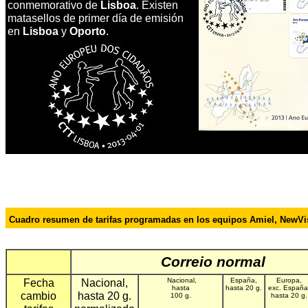
conmemorativo de
Lisboa
. Existen
matasellos de primer día de emisión
en
Lisboa
y
Oporto
.
Cuadro resumen de tarifas programadas en los equipos Amiel, NewV
,
Correio normal
Fecha
Nacional,
Nacional,
España,
Europa,
hasta
hasta 20 g.
exc. España
cambio
hasta 20 g.
100 g.
hasta 20 g.