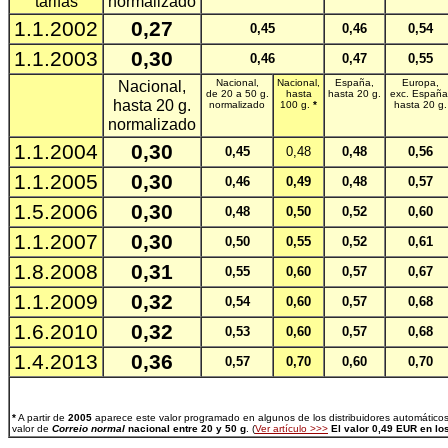
tarifas
normalizado
1.1.2002
0,27
0,45
0,46
0,54
1.1.2003
0,30
0,46
0,47
0,55
Nacional,
Nacional,
Nacional,
España,
Europa,
de 20 a 50 g.
hasta
hasta 20 g.
exc. España
hasta 20 g.
normalizado
100 g.
*
hasta 20 g.
normalizado
1.1.2004
0,30
0,45
0,48
0,48
0,56
1.1.2005
0,30
0,46
0,49
0,48
0,57
1.5.2006
0,30
0,48
0,50
0,52
0,60
1.1.2007
0,30
0,50
0,55
0,52
0,61
1.8.2008
0,31
0,55
0,60
0,57
0,67
1.1.2009
0,32
0,54
0,60
0,57
0,68
1.6.2010
0,32
0,53
0,60
0,57
0,68
1.4.2013
0,36
0,57
0,70
0,60
0,70
*
A partir de
2005
aparece este valor programado en algunos de los distribuidores automático
valor de
Correio normal
nacional entre 20 y 50 g
. (
Ver artículo >>>
El valor 0,49 EUR en lo